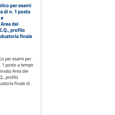
lico per esami
a di n. 1 posto
 e
 Area dei
.Q., profilo
aduatoria finale
co per esami per
n. 1 posto a tempo
minato Area dei
., profilo
uatoria finale di