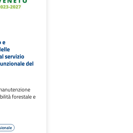
 e
delle
al servizio
funzionale del
anutenzione
bilità forestale e
sionale