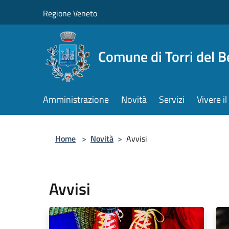
Salta al contenuto principale
Regione Veneto
Comune di Torri del 
Amministrazione
Novità
Servizi
Vivere 
Home
>
Novità
>
Avvisi
Avvisi