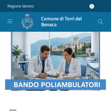
Salta al contenuto principale
Regione Veneto
Comune di Torri del
Benaco