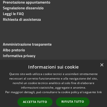
Prenotazione appuntamento
Segnalazione disservizio
Leggi le FAQ
Richiesta di assistenza
Amministrazione trasparente
Albo pretorio
Informativa privacy
Note legali
×
Informazioni sui cookie
Dichiarazione di accessibilità
Questo sito web utilizza cookie tecnici e assimilati strettamente
necessari al corretto funzionamento e alla navigazione del sito,
nonché un cookie tecnico analitico al solo fine di elaborare
informazioni statistiche, aggregate e anonime.
RSS
Copyright © 2023 •
Per maggiori dettagli, può consultare la cookie policy al seguente
link
Accessibilità
Comune di
Torri del
Privacy
Benaco
• Powered
RIFIUTA TUTTO
ACCETTA TUTTO