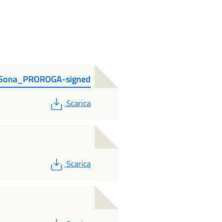
 Sona_PROROGA-signed
PDF
Scarica
PDF
Scarica