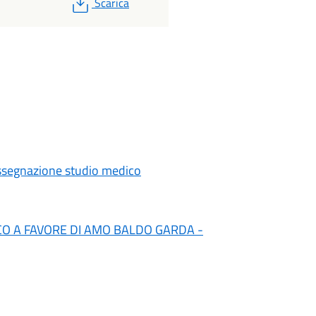
PDF
Scarica
assegnazione studio medico
CO A FAVORE DI AMO BALDO GARDA -