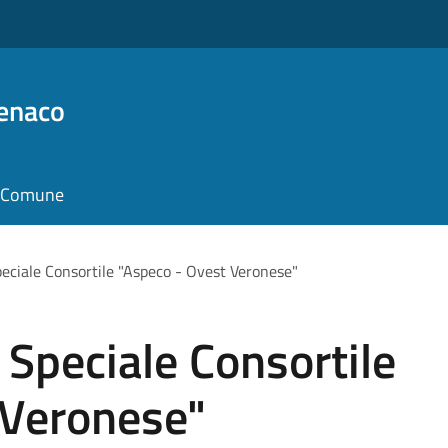
Benaco
il Comune
peciale Consortile "Aspeco - Ovest Veronese"
 Speciale Consortile
 Veronese"