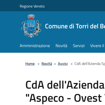
Salta al contenuto principale
Regione Veneto
Comune di Torri del 
Amministrazione
Novità
Servizi
Vivere 
Home
>
Novità
>
Avvisi
>
CdA dell'Azienda S
CdA dell'Azienda
"Aspeco - Ovest