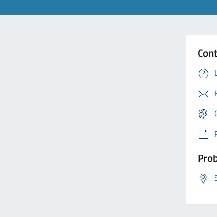
Cont
Prob