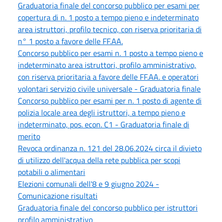
Graduatoria finale del concorso pubblico per esami per
copertura di n. 1 posto a tempo pieno e indeterminato
area istruttori, profilo tecnico, con riserva prioritaria di
n° 1 posto a favore delle FF.AA.
Concorso pubblico per esami n. 1 posto a tempo pieno e
indeterminato area istruttori, profilo amministrativo,
con riserva prioritaria a favore delle FF.AA. e operatori
volontari servizio civile universale - Graduatoria finale
Concorso pubblico per esami per n. 1 posto di agente di
polizia locale area degli istruttori, a tempo pieno e
indeterminato, pos. econ. C1 - Graduatoria finale di
merito
Revoca ordinanza n. 121 del 28.06.2024 circa il divieto
di utilizzo dell'acqua della rete pubblica per scopi
potabili o alimentari
Elezioni comunali dell'8 e 9 giugno 2024 -
Comunicazione risultati
Graduatoria finale del concorso pubblico per istruttori
profilo amministrativo