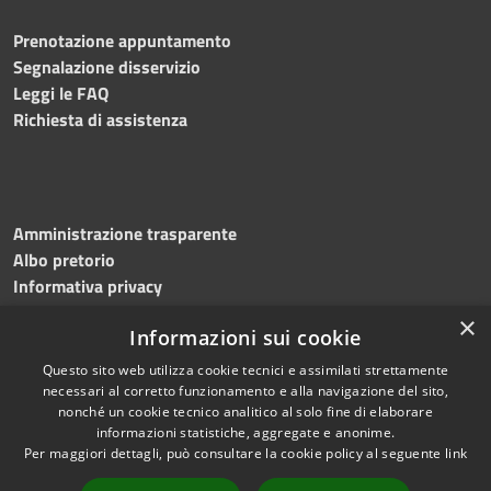
Prenotazione appuntamento
Segnalazione disservizio
Leggi le FAQ
Richiesta di assistenza
Amministrazione trasparente
Albo pretorio
Informativa privacy
Note legali
×
Informazioni sui cookie
Dichiarazione di accessibilità
Questo sito web utilizza cookie tecnici e assimilati strettamente
necessari al corretto funzionamento e alla navigazione del sito,
nonché un cookie tecnico analitico al solo fine di elaborare
informazioni statistiche, aggregate e anonime.
RSS
Copyright © 2023 •
Per maggiori dettagli, può consultare la cookie policy al seguente
link
Accessibilità
Comune di
Torri del