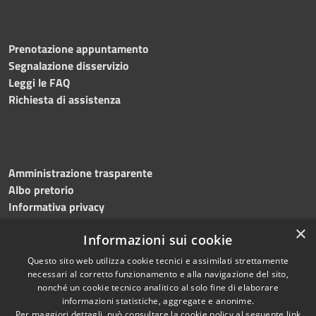
Prenotazione appuntamento
Segnalazione disservizio
Leggi le FAQ
Richiesta di assistenza
Amministrazione trasparente
Albo pretorio
Informativa privacy
Note legali
×
Informazioni sui cookie
Dichiarazione di accessibilità
Questo sito web utilizza cookie tecnici e assimilati strettamente
necessari al corretto funzionamento e alla navigazione del sito,
nonché un cookie tecnico analitico al solo fine di elaborare
informazioni statistiche, aggregate e anonime.
RSS
Copyright © 2023 •
Per maggiori dettagli, può consultare la cookie policy al seguente
link