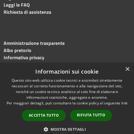
Leggi le FAQ
Richiesta di assistenza
Amministrazione trasparente
Albo pretorio
Informativa privacy
Note legali
×
Informazioni sui cookie
Dichiarazione di accessibilità
Questo sito web utilizza cookie tecnici e assimilati strettamente
necessari al corretto funzionamento e alla navigazione del sito,
nonché un cookie tecnico analitico al solo fine di elaborare
informazioni statistiche, aggregate e anonime.
RSS
Copyright © 2023 •
Per maggiori dettagli, può consultare la cookie policy al seguente
link
Accessibilità
Comune di
Torri del
Privacy
Benaco
• Powered
RIFIUTA TUTTO
ACCETTA TUTTO
Cookie
by
Municipium
•
Redazione
Mappa del sito
MOSTRA DETTAGLI