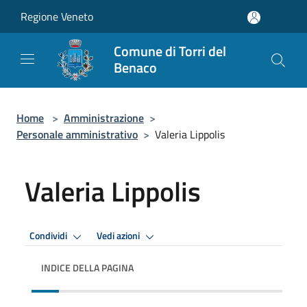
Salta al contenuto principale
Regione Veneto
Comune di Torri del
Benaco
Home
>
Amministrazione
>
Personale amministrativo
>
Valeria Lippolis
Valeria Lippolis
Condividi
Vedi azioni
INDICE DELLA PAGINA