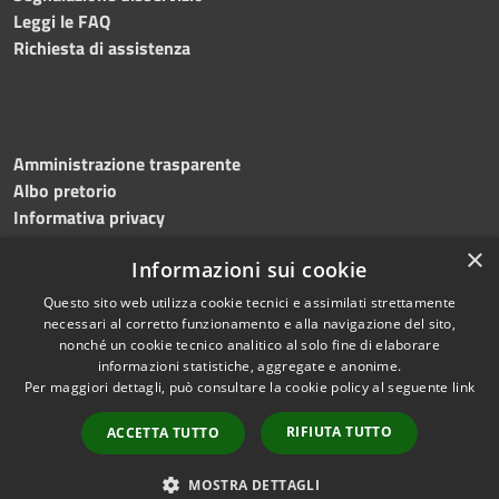
Leggi le FAQ
Richiesta di assistenza
Amministrazione trasparente
Albo pretorio
Informativa privacy
Note legali
×
Informazioni sui cookie
Dichiarazione di accessibilità
Questo sito web utilizza cookie tecnici e assimilati strettamente
necessari al corretto funzionamento e alla navigazione del sito,
nonché un cookie tecnico analitico al solo fine di elaborare
informazioni statistiche, aggregate e anonime.
RSS
Copyright © 2023 •
Per maggiori dettagli, può consultare la cookie policy al seguente
link
Accessibilità
Comune di
Torri del
Privacy
Benaco
• Powered
RIFIUTA TUTTO
ACCETTA TUTTO
Cookie
by
Municipium
•
Redazione
Mappa del sito
MOSTRA DETTAGLI