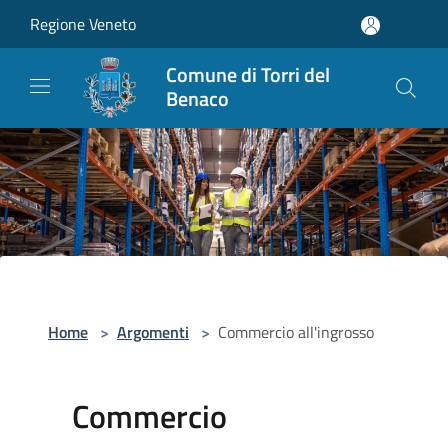
Salta al contenuto principale
Regione Veneto
Comune di Torri del
Benaco
Home
>
Argomenti
>
Commercio all'ingrosso
Commercio