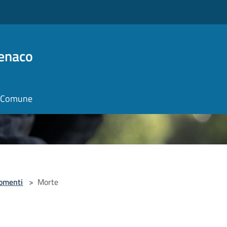
Benaco
il Comune
omenti
>
Morte