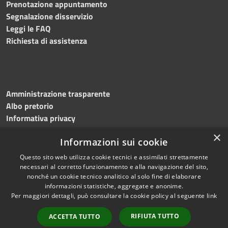
Prenotazione appuntamento
Segnalazione disservizio
Leggi le FAQ
Richiesta di assistenza
Amministrazione trasparente
Albo pretorio
Informativa privacy
Note legali
×
Informazioni sui cookie
Dichiarazione di accessibilità
Questo sito web utilizza cookie tecnici e assimilati strettamente
necessari al corretto funzionamento e alla navigazione del sito,
nonché un cookie tecnico analitico al solo fine di elaborare
informazioni statistiche, aggregate e anonime.
RSS
Copyright © 2023 •
Per maggiori dettagli, può consultare la cookie policy al seguente
link
Accessibilità
Comune di
Torri del
Privacy
Benaco
• Powered
RIFIUTA TUTTO
ACCETTA TUTTO