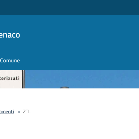
Benaco
il Comune
omenti
>
ZTL