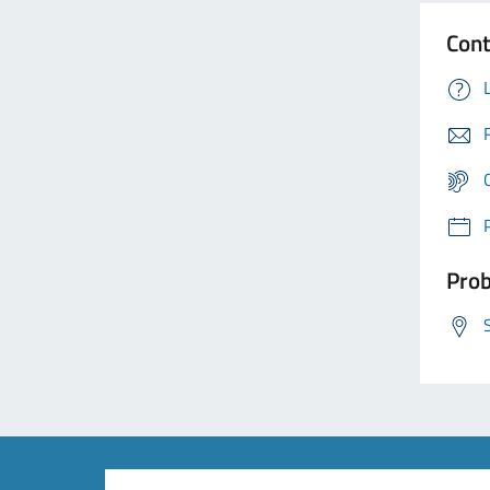
Cont
Prob