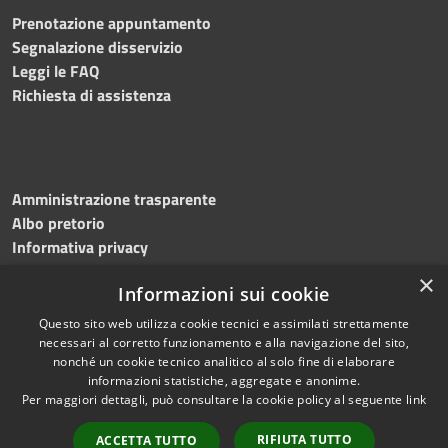
Prenotazione appuntamento
Segnalazione disservizio
Leggi le FAQ
Richiesta di assistenza
Amministrazione trasparente
Albo pretorio
Informativa privacy
Note legali
×
Informazioni sui cookie
Dichiarazione di accessibilità
Questo sito web utilizza cookie tecnici e assimilati strettamente
necessari al corretto funzionamento e alla navigazione del sito,
nonché un cookie tecnico analitico al solo fine di elaborare
informazioni statistiche, aggregate e anonime.
RSS
Copyright © 2023 •
Per maggiori dettagli, può consultare la cookie policy al seguente
link
Accessibilità
Comune di
Torri del
Privacy
Benaco
• Powered
RIFIUTA TUTTO
ACCETTA TUTTO