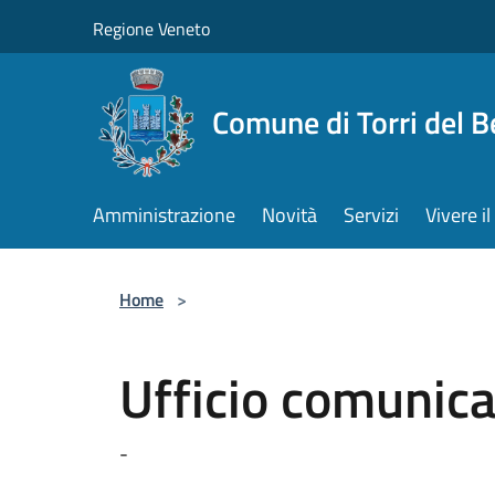
Salta al contenuto principale
Regione Veneto
Comune di Torri del 
Amministrazione
Novità
Servizi
Vivere 
Home
>
Ufficio comunic
-