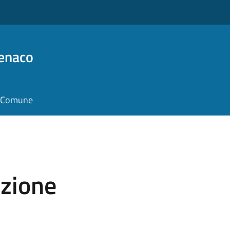
Benaco
il Comune
azione