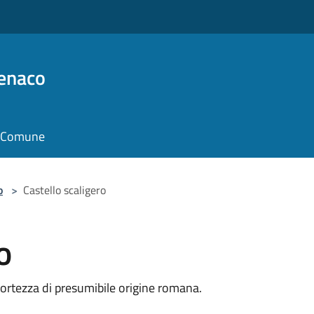
Benaco
il Comune
o
>
Castello scaligero
o
 fortezza di presumibile origine romana.