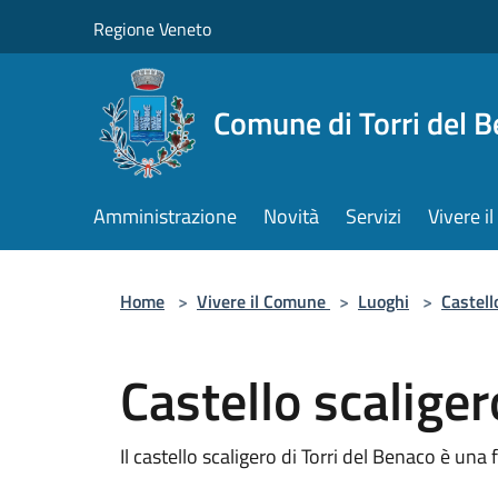
Salta al contenuto principale
Regione Veneto
Comune di Torri del 
Amministrazione
Novità
Servizi
Vivere 
Home
>
Vivere il Comune
>
Luoghi
>
Castell
Castello scaliger
Il castello scaligero di Torri del Benaco è una