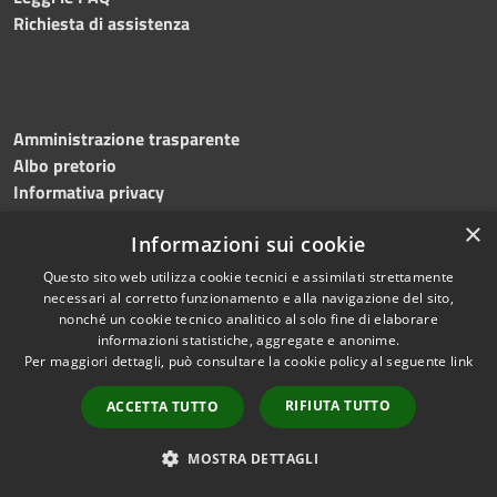
Richiesta di assistenza
Amministrazione trasparente
Albo pretorio
Informativa privacy
Note legali
×
Informazioni sui cookie
Dichiarazione di accessibilità
Questo sito web utilizza cookie tecnici e assimilati strettamente
necessari al corretto funzionamento e alla navigazione del sito,
nonché un cookie tecnico analitico al solo fine di elaborare
informazioni statistiche, aggregate e anonime.
RSS
Copyright © 2023 •
Per maggiori dettagli, può consultare la cookie policy al seguente
link
Accessibilità
Comune di
Torri del
Privacy
Benaco
• Powered
RIFIUTA TUTTO
ACCETTA TUTTO
Cookie
by
Municipium
•
Redazione
Mappa del sito
MOSTRA DETTAGLI