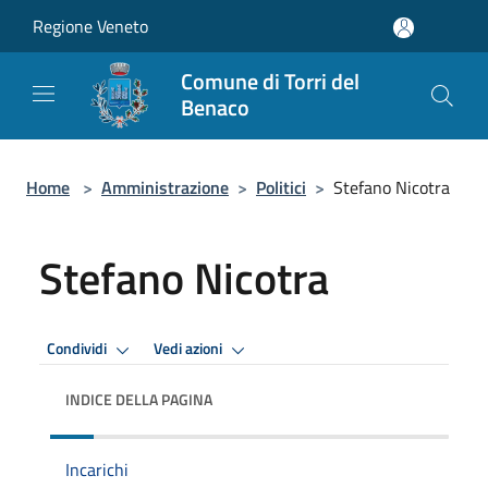
Salta al contenuto principale
Regione Veneto
Comune di Torri del
Benaco
Home
>
Amministrazione
>
Politici
>
Stefano Nicotra
Stefano Nicotra
Condividi
Vedi azioni
INDICE DELLA PAGINA
Incarichi