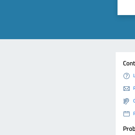
Cont
Prob