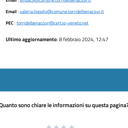
Email
:
sindaco@comune.torridelbenaco.vr.it
Email
:
valeria.lippolis@comune.torridelbenaco.vr.it
PEC
:
torridelbenaco.vr@cert.ip-veneto.net
Ultimo aggiornamento
: 8 febbraio 2024, 12:47
Quanto sono chiare le informazioni su questa pagina