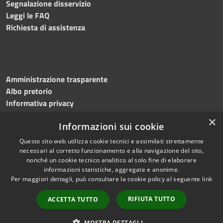
Segnalazione disservizio
Leggi le FAQ
Richiesta di assistenza
Amministrazione trasparente
Albo pretorio
Informativa privacy
Note legali
×
Informazioni sui cookie
Dichiarazione di accessibilità
Questo sito web utilizza cookie tecnici e assimilati strettamente
necessari al corretto funzionamento e alla navigazione del sito,
nonché un cookie tecnico analitico al solo fine di elaborare
informazioni statistiche, aggregate e anonime.
RSS
Copyright © 2023 •
Per maggiori dettagli, può consultare la cookie policy al seguente
link
Accessibilità
Comune di
Torri del
Privacy
Benaco
• Powered
RIFIUTA TUTTO
ACCETTA TUTTO
Cookie
by
Municipium
•
Redazione
Mappa del sito
MOSTRA DETTAGLI