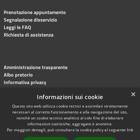
Prenotazione appuntamento
Segnalazione disservizio
Leggi le FAQ
Richiesta di assistenza
Amministrazione trasparente
Albo pretorio
Informativa privacy
Note legali
×
Informazioni sui cookie
Dichiarazione di accessibilità
Questo sito web utilizza cookie tecnici e assimilati strettamente
necessari al corretto funzionamento e alla navigazione del sito,
nonché un cookie tecnico analitico al solo fine di elaborare
informazioni statistiche, aggregate e anonime.
RSS
Copyright © 2023 •
Per maggiori dettagli, può consultare la cookie policy al seguente
link
Accessibilità
Comune di
Torri del