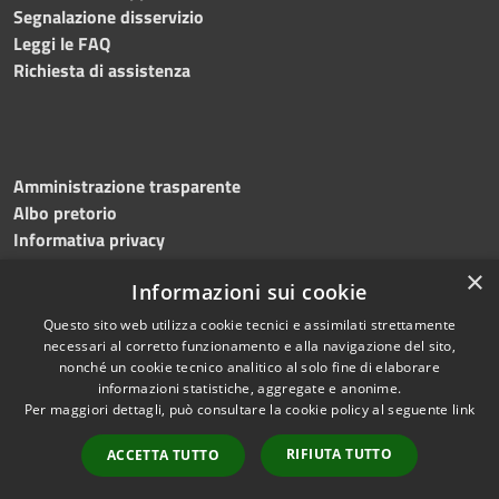
Segnalazione disservizio
Leggi le FAQ
Richiesta di assistenza
Amministrazione trasparente
Albo pretorio
Informativa privacy
Note legali
×
Informazioni sui cookie
Dichiarazione di accessibilità
Questo sito web utilizza cookie tecnici e assimilati strettamente
necessari al corretto funzionamento e alla navigazione del sito,
nonché un cookie tecnico analitico al solo fine di elaborare
informazioni statistiche, aggregate e anonime.
RSS
Copyright © 2023 •
Per maggiori dettagli, può consultare la cookie policy al seguente
link
Accessibilità
Comune di
Torri del
Privacy
Benaco
• Powered
RIFIUTA TUTTO
ACCETTA TUTTO
Cookie
by
Municipium
•
Redazione