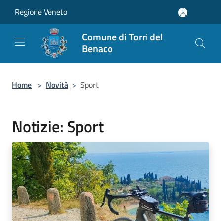
Salta al contenuto principale
Regione Veneto
Comune di Torri del
Benaco
Home
>
Novità
>
Sport
Notizie: Sport